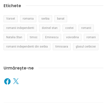
Etichete
Varset
romania
serbia
banat
romanii independenti
dorinel stan
costei
romanii
Natalia Stan
timoc
Eminescu
voivodina
romani
romanii independenti din serbia
timisoara
glasul cerbiciei
Urmărește-ne
Facebook
X