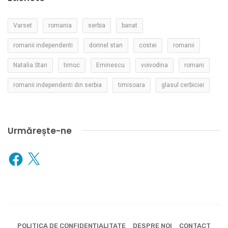
Varset
romania
serbia
banat
romanii independenti
dorinel stan
costei
romanii
Natalia Stan
timoc
Eminescu
voivodina
romani
romanii independenti din serbia
timisoara
glasul cerbiciei
Urmărește-ne
Facebook
X
POLITICA DE CONFIDENȚIALITATE
DESPRE NOI
CONTACT