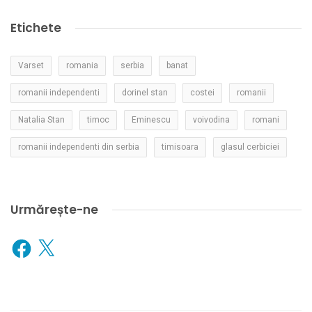
Etichete
Varset
romania
serbia
banat
romanii independenti
dorinel stan
costei
romanii
Natalia Stan
timoc
Eminescu
voivodina
romani
romanii independenti din serbia
timisoara
glasul cerbiciei
Urmărește-ne
Facebook
X