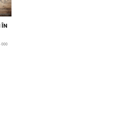
 ÎN
4 000