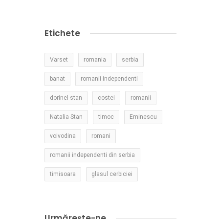
Etichete
Varset
romania
serbia
banat
romanii independenti
dorinel stan
costei
romanii
Natalia Stan
timoc
Eminescu
voivodina
romani
romanii independenti din serbia
timisoara
glasul cerbiciei
Urmărește-ne