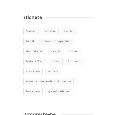
Etichete
Varset
romania
serbia
banat
romanii independenti
dorinel stan
costei
romanii
Natalia Stan
timoc
Eminescu
voivodina
romani
romanii independenti din serbia
timisoara
glasul cerbiciei
Urmărește-ne