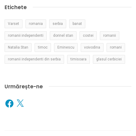
Etichete
Varset
romania
serbia
banat
romanii independenti
dorinel stan
costei
romanii
Natalia Stan
timoc
Eminescu
voivodina
romani
romanii independenti din serbia
timisoara
glasul cerbiciei
Urmărește-ne
Facebook
X