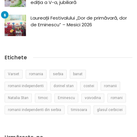
ediția a V-a, jubiliară
Laureații Festivalului „Dor de primăvară, dor
de Eminescu” – Mesici 2026
Etichete
Varset
romania
serbia
banat
romanii independenti
dorinel stan
costei
romanii
Natalia Stan
timoc
Eminescu
voivodina
romani
romanii independenti din serbia
timisoara
glasul cerbiciei