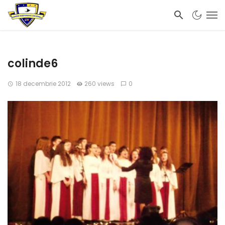
colinde6
18 decembrie 2012
260 views
0