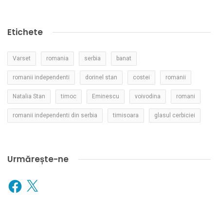
Etichete
Varset
romania
serbia
banat
romanii independenti
dorinel stan
costei
romanii
Natalia Stan
timoc
Eminescu
voivodina
romani
romanii independenti din serbia
timisoara
glasul cerbiciei
Urmărește-ne
Facebook
X