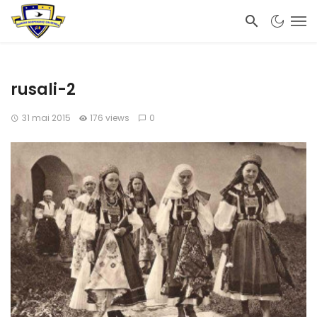
rusali-2
31 mai 2015
176 views
0