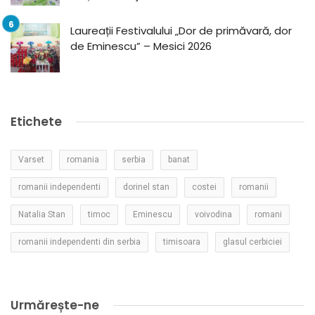
Laureații Festivalului „Dor de primăvară, dor
de Eminescu” – Mesici 2026
Etichete
Varset
romania
serbia
banat
romanii independenti
dorinel stan
costei
romanii
Natalia Stan
timoc
Eminescu
voivodina
romani
romanii independenti din serbia
timisoara
glasul cerbiciei
Urmărește-ne