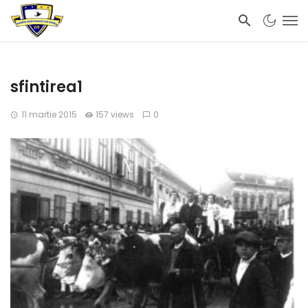
sfintirea1
11 martie 2015
157 views
0