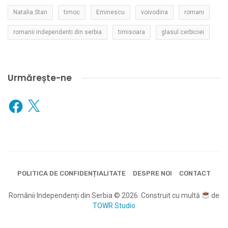
Natalia Stan
timoc
Eminescu
voivodina
romani
romanii independenti din serbia
timisoara
glasul cerbiciei
Urmărește-ne
Facebook
X
POLITICA DE CONFIDENȚIALITATE
DESPRE NOI
CONTACT
Românii Independenți din Serbia © 2026. Construit cu multă
de
TOWR Studio