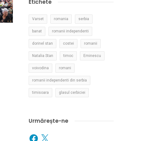
Etichete
Varset
romania
serbia
banat
romanii independenti
dorinel stan
costei
romanii
Natalia Stan
timoc
Eminescu
voivodina
romani
romanii independenti din serbia
timisoara
glasul cerbiciei
Urmărește-ne
Facebook
X