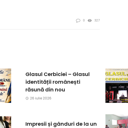
0
327
Glasul Cerbiciei – Glasul
identității românești
răsună din nou
26 iulie 2026
Impresii și gânduri de la un