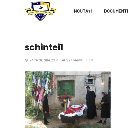
NOUTĂȚI
DOCUMENT
schintei1
24 februarie 2014
327 views
0