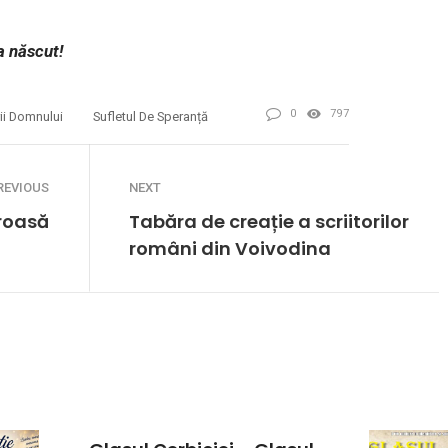
a născut!
0
797
ii Domnului
Sufletul De Speranță
REVIOUS
NEXT
oroasă
Tabăra de creație a scriitorilor
români din Voivodina