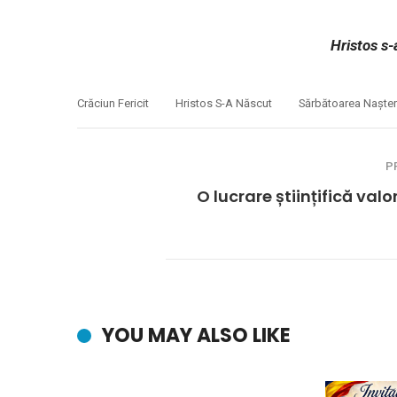
Hristos s-
Crăciun Fericit
Hristos S-A Născut
Sărbătoarea Nașter
P
O lucrare științifică val
YOU MAY ALSO LIKE