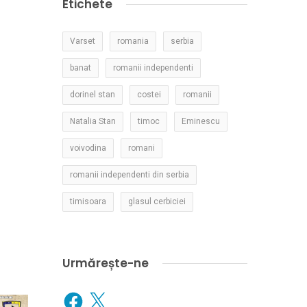
Etichete
Varset
romania
serbia
banat
romanii independenti
dorinel stan
costei
romanii
Natalia Stan
timoc
Eminescu
voivodina
romani
romanii independenti din serbia
timisoara
glasul cerbiciei
Urmărește-ne
Facebook
X