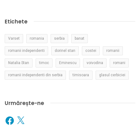
Etichete
Varset
romania
serbia
banat
romanii independenti
dorinel stan
costei
romanii
Natalia Stan
timoc
Eminescu
voivodina
romani
romanii independenti din serbia
timisoara
glasul cerbiciei
Urmărește-ne
Facebook
X