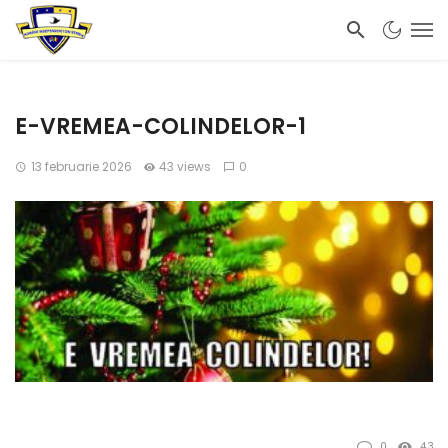
E-VREMEA-COLINDELOR-1
13 februarie 2026
43 views
0
0
43