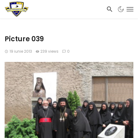
Picture 039
19 iunie 2013
239 views
0