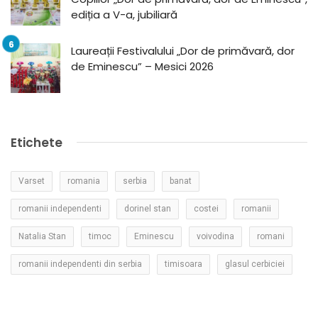
ediția a V-a, jubiliară
Laureații Festivalului „Dor de primăvară, dor
de Eminescu” – Mesici 2026
Etichete
Varset
romania
serbia
banat
romanii independenti
dorinel stan
costei
romanii
Natalia Stan
timoc
Eminescu
voivodina
romani
romanii independenti din serbia
timisoara
glasul cerbiciei