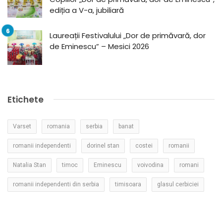
ediția a V-a, jubiliară
Laureații Festivalului „Dor de primăvară, dor
de Eminescu” – Mesici 2026
Etichete
Varset
romania
serbia
banat
romanii independenti
dorinel stan
costei
romanii
Natalia Stan
timoc
Eminescu
voivodina
romani
romanii independenti din serbia
timisoara
glasul cerbiciei