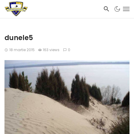
dunele5
18 martie 2015
163 views
0