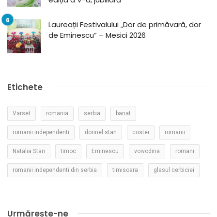
Laureații Festivalului „Dor de primăvară, dor
de Eminescu” – Mesici 2026
Etichete
Varset
romania
serbia
banat
romanii independenti
dorinel stan
costei
romanii
Natalia Stan
timoc
Eminescu
voivodina
romani
romanii independenti din serbia
timisoara
glasul cerbiciei
Urmărește-ne