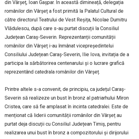
din Vârșeț, Ioan Gașpar. În această dimineață, delegația
românilor din Vârșeț a fost primită la Palatul Cultural de
către directorul Teatrului de Vest Reșița, Nicolae Dumitru
Vlădulescu, după care s-au purtat discuții la Consiliul
Județean Caraș-Severin. Reprezentanții comunității
românilor din Vârșeț i-au înmânat vicepreședintelui
Consiliului Județean Caraș-Severin, Ilie Iova, invitația de a
participa la sărbătorirea centenarului și o lucrare grafică
reprezentând catedrala românilor din Vârșeț.
Printre altele s-a convenit, de principiu, ca județul Caraș-
Severin să realizeze un bust în bronz al patriarhului Miron
Cristea, care să fie amplasat în incinta catedralei. Este de
menționat că liderii comunității românilor din Vârșeț au
purtat deja discuții cu Consiliul Județean Timiș, pentru
realizarea unui bust în bronz a compozitorului și dirijorului