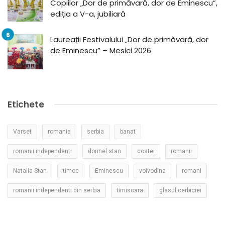
Copiilor „Dor de primăvară, dor de Eminescu”,
ediția a V-a, jubiliară
Laureații Festivalului „Dor de primăvară, dor
de Eminescu” – Mesici 2026
Etichete
Varset
romania
serbia
banat
romanii independenti
dorinel stan
costei
romanii
Natalia Stan
timoc
Eminescu
voivodina
romani
romanii independenti din serbia
timisoara
glasul cerbiciei