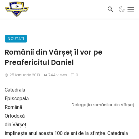
NOUTĂȚI
Românii din Vârșeț îl vor pe
Preafericitul Daniel
25 ianuarie 2013
744 views
0
Catedrala
Episcopală
Delegația românilor din Vârșeț
Română
Ortodoxă
din Vârșeț
împlinește anul acesta 100 de ani de la sfințire. Catedrala