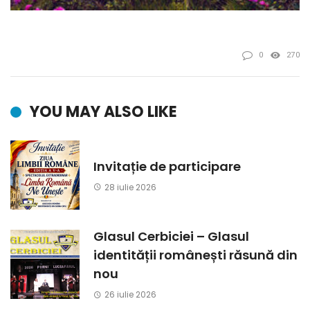
0
270
YOU MAY ALSO LIKE
Invitație de participare
28 iulie 2026
Glasul Cerbiciei – Glasul
identității românești răsună din
nou
26 iulie 2026