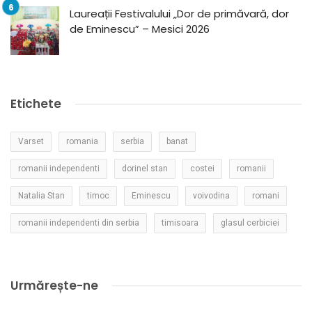
Laureații Festivalului „Dor de primăvară, dor
de Eminescu” – Mesici 2026
Etichete
Varset
romania
serbia
banat
romanii independenti
dorinel stan
costei
romanii
Natalia Stan
timoc
Eminescu
voivodina
romani
romanii independenti din serbia
timisoara
glasul cerbiciei
Urmărește-ne