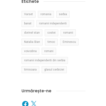
Etichete
Varset
romania
serbia
banat
romanii independenti
dorinel stan
costei
romanii
Natalia Stan
timoc
Eminescu
voivodina
romani
romanii independenti din serbia
timisoara
glasul cerbiciei
Urmărește-ne
Facebook
X