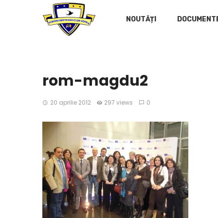
NOUTĂȚI
DOCUMENT
rom-magdu2
20 aprilie 2012
297 views
0