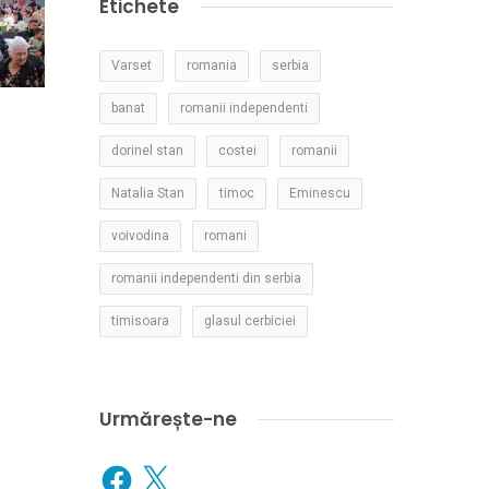
Etichete
Varset
romania
serbia
banat
romanii independenti
dorinel stan
costei
romanii
Natalia Stan
timoc
Eminescu
voivodina
romani
romanii independenti din serbia
timisoara
glasul cerbiciei
Urmărește-ne
Facebook
X