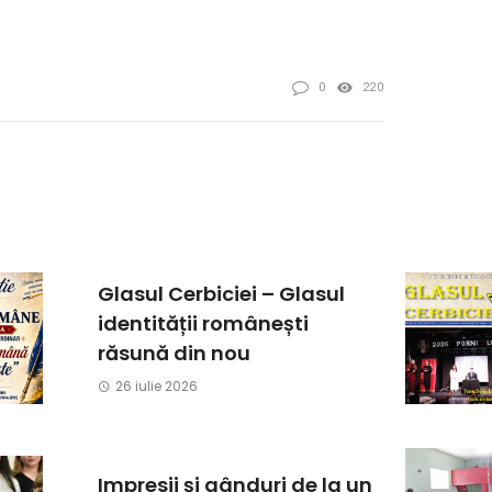
0
220
Glasul Cerbiciei – Glasul
identității românești
răsună din nou
26 iulie 2026
Impresii și gânduri de la un