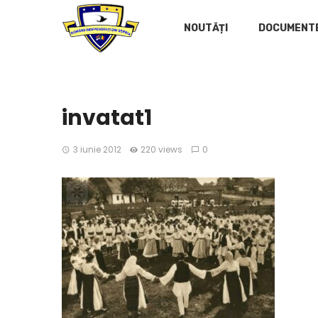
NOUTĂȚI
DOCUMENT
invatat1
3 iunie 2012
220 views
0