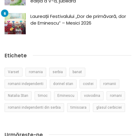
ediția a V-a, jubiliară
Laureații Festivalului „Dor de primăvară, dor
de Eminescu” – Mesici 2026
Etichete
Varset
romania
serbia
banat
romanii independenti
dorinel stan
costei
romanii
Natalia Stan
timoc
Eminescu
voivodina
romani
romanii independenti din serbia
timisoara
glasul cerbiciei
Urmărește-ne