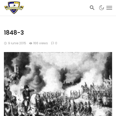
1848-3
9 iunie 2015
166 views
0