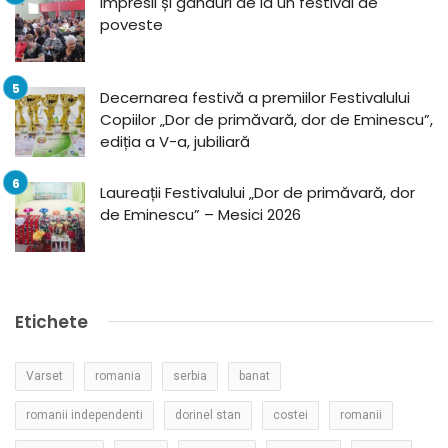
Impresii și gânduri de la un festival de
poveste
Decernarea festivă a premiilor Festivalului
Copiilor „Dor de primăvară, dor de Eminescu”,
ediția a V-a, jubiliară
Laureații Festivalului „Dor de primăvară, dor
de Eminescu” – Mesici 2026
Etichete
Varset
romania
serbia
banat
romanii independenti
dorinel stan
costei
romanii