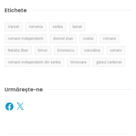
Etichete
Varset
romania
serbia
banat
romanii independenti
dorinel stan
costei
romanii
Natalia Stan
timoc
Eminescu
voivodina
romani
romanii independenti din serbia
timisoara
glasul cerbiciei
Urmărește-ne
Facebook
X