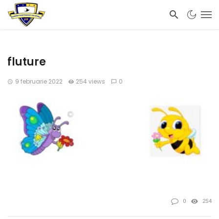
fluture
9 februarie 2022
254 views
0
0
254