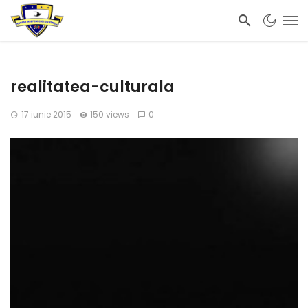
realitatea-culturala
17 iunie 2015
150 views
0