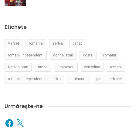
Etichete
Varset
romania
serbia
banat
romanii independenti
dorinel stan
costei
romanii
Natalia Stan
timoc
Eminescu
voivodina
romani
romanii independenti din serbia
timisoara
glasul cerbiciei
Urmărește-ne
Facebook
X