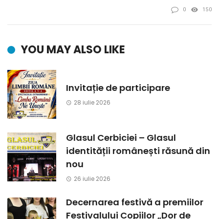
0
150
YOU MAY ALSO LIKE
Invitație de participare
28 iulie 2026
Glasul Cerbiciei – Glasul
identității românești răsună din
nou
26 iulie 2026
Decernarea festivă a premiilor
Festivalului Copiilor „Dor de