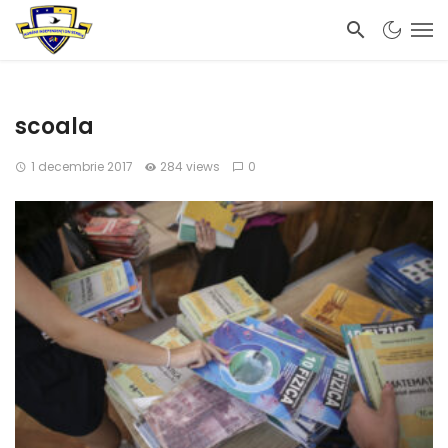
scoala
1 decembrie 2017
284 views
0