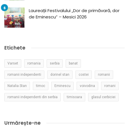
Laureații Festivalului „Dor de primăvară, dor
de Eminescu” – Mesici 2026
Etichete
Varset
romania
serbia
banat
romanii independenti
dorinel stan
costei
romanii
Natalia Stan
timoc
Eminescu
voivodina
romani
romanii independenti din serbia
timisoara
glasul cerbiciei
Urmărește-ne