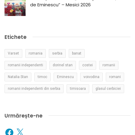
de Eminescu” – Mesici 2026
Etichete
Varset
romania
serbia
banat
romanii independenti
dorinel stan
costei
romanii
Natalia Stan
timoc
Eminescu
voivodina
romani
romanii independenti din serbia
timisoara
glasul cerbiciei
Urmărește-ne
Facebook
X