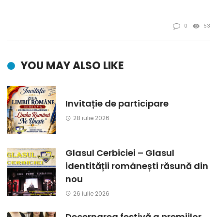
0
53
YOU MAY ALSO LIKE
Invitație de participare
28 iulie 2026
Glasul Cerbiciei – Glasul
identității românești răsună din
nou
26 iulie 2026
Decernarea festivă a premiilor