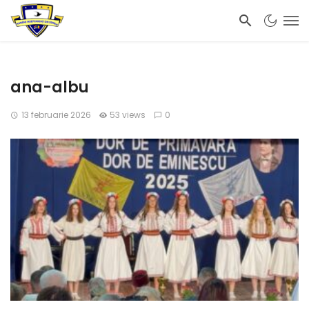
ana-albu
13 februarie 2026
53 views
0