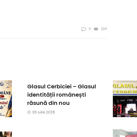
0
233
Glasul Cerbiciei – Glasul
identității românești
răsună din nou
26 iulie 2026