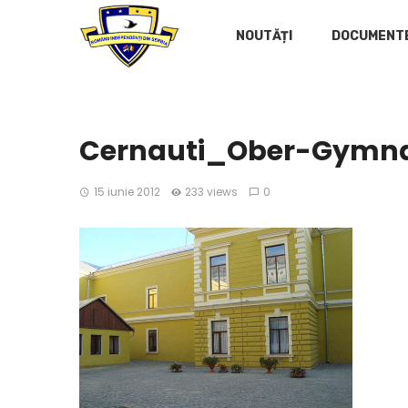
NOUTĂȚI
DOCUMENT
Cernauti_Ober-Gymn
15 iunie 2012
233 views
0