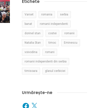
Etichete
Varset
romania
serbia
banat
romanii independenti
dorinel stan
costei
romanii
Natalia Stan
timoc
Eminescu
voivodina
romani
romanii independenti din serbia
timisoara
glasul cerbiciei
Urmărește-ne
Facebook
X