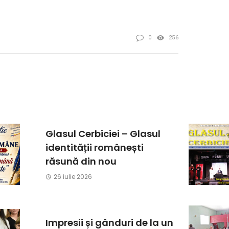
0
256
Glasul Cerbiciei – Glasul
identității românești
răsună din nou
26 iulie 2026
Impresii și gânduri de la un