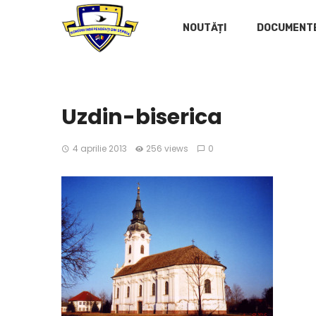
NOUTĂȚI
DOCUMENT
Uzdin-biserica
4 aprilie 2013
256 views
0