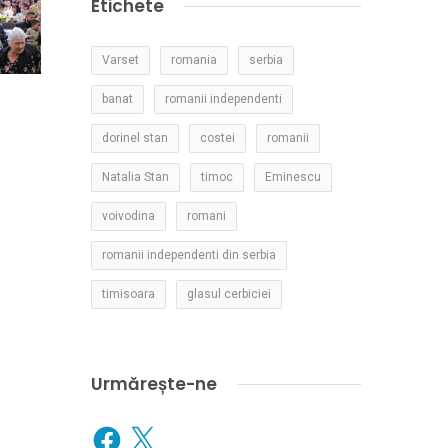
Etichete
Varset
romania
serbia
banat
romanii independenti
dorinel stan
costei
romanii
Natalia Stan
timoc
Eminescu
voivodina
romani
romanii independenti din serbia
timisoara
glasul cerbiciei
Urmărește-ne
Facebook
X