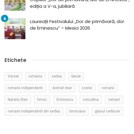
ediția a V-a, jubiliară
Laureații Festivalului „Dor de primăvară, dor
de Eminescu” – Mesici 2026
Etichete
Varset
romania
serbia
banat
romanii independenti
dorinel stan
costei
romanii
Natalia Stan
timoc
Eminescu
voivodina
romani
romanii independenti din serbia
timisoara
glasul cerbiciei