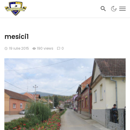
mesici1
19 iulie 2015
190 views
0