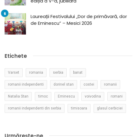
ediția a V-a, jubiliară
Laureații Festivalului „Dor de primăvară, dor
de Eminescu” – Mesici 2026
Etichete
Varset
romania
serbia
banat
romanii independenti
dorinel stan
costei
romanii
Natalia Stan
timoc
Eminescu
voivodina
romani
romanii independenti din serbia
timisoara
glasul cerbiciei
Urmărește-ne