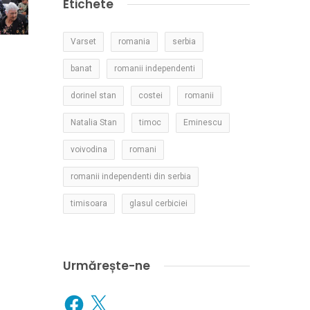
Etichete
Varset
romania
serbia
banat
romanii independenti
dorinel stan
costei
romanii
Natalia Stan
timoc
Eminescu
voivodina
romani
romanii independenti din serbia
timisoara
glasul cerbiciei
Urmărește-ne
Facebook
X