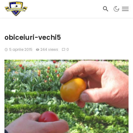
obiceiuri-vechi5
5 aprilie 2015
244 views
0