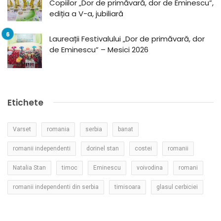
Copiilor „Dor de primăvară, dor de Eminescu”,
ediția a V-a, jubiliară
Laureații Festivalului „Dor de primăvară, dor
de Eminescu” – Mesici 2026
Etichete
Varset
romania
serbia
banat
romanii independenti
dorinel stan
costei
romanii
Natalia Stan
timoc
Eminescu
voivodina
romani
romanii independenti din serbia
timisoara
glasul cerbiciei