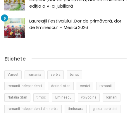
ediția a V-a, jubiliară
Laureații Festivalului „Dor de primăvară, dor
de Eminescu” – Mesici 2026
Etichete
Varset
romania
serbia
banat
romanii independenti
dorinel stan
costei
romanii
Natalia Stan
timoc
Eminescu
voivodina
romani
romanii independenti din serbia
timisoara
glasul cerbiciei