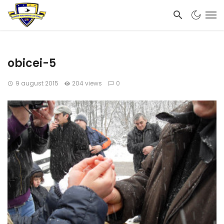
obicei-5
9 august 2015
204 views
0