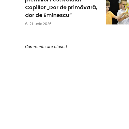
Copiilor „Dor de primăvară,
dor de Eminescu”
21 iunie 2026
Comments are closed.