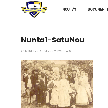
NOUTĂȚI
DOCUMENT
Nunta1-SatuNou
19 iulie 2015
200 views
0