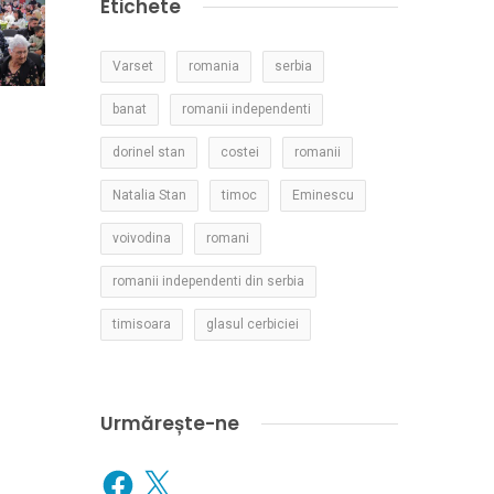
Etichete
Varset
romania
serbia
banat
romanii independenti
dorinel stan
costei
romanii
Natalia Stan
timoc
Eminescu
voivodina
romani
romanii independenti din serbia
timisoara
glasul cerbiciei
Urmărește-ne
Facebook
X