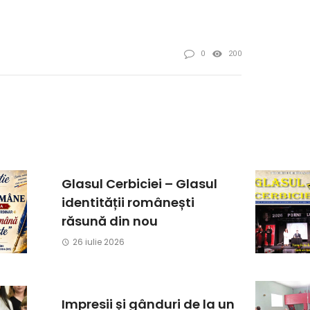
0
200
Glasul Cerbiciei – Glasul
identității românești
răsună din nou
26 iulie 2026
Impresii și gânduri de la un