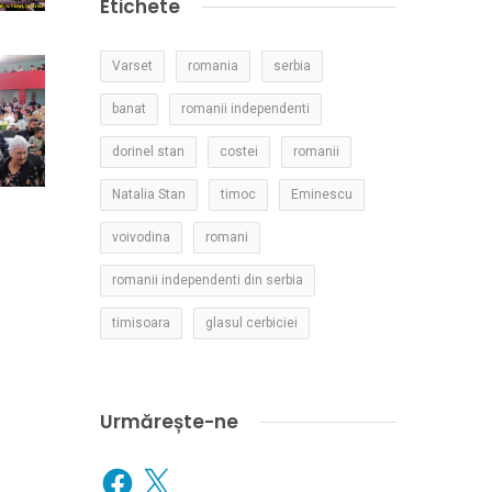
Etichete
Varset
romania
serbia
banat
romanii independenti
dorinel stan
costei
romanii
Natalia Stan
timoc
Eminescu
voivodina
romani
romanii independenti din serbia
timisoara
glasul cerbiciei
Urmărește-ne
Facebook
X