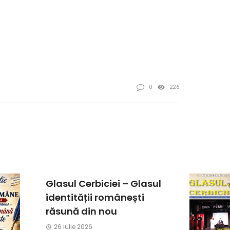
0
226
Glasul Cerbiciei – Glasul
identității românești
răsună din nou
26 iulie 2026