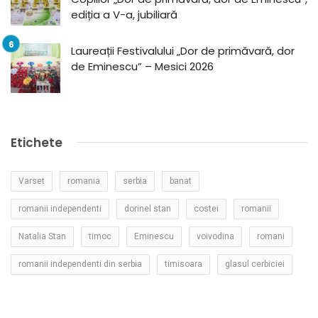
ediția a V-a, jubiliară
Laureații Festivalului „Dor de primăvară, dor
de Eminescu” – Mesici 2026
Etichete
Varset
romania
serbia
banat
romanii independenti
dorinel stan
costei
romanii
Natalia Stan
timoc
Eminescu
voivodina
romani
romanii independenti din serbia
timisoara
glasul cerbiciei