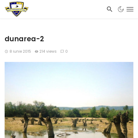
dunarea-2
8 iunie 2015
214 views
0