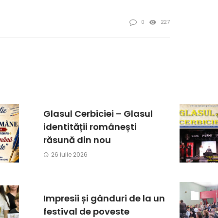
0
227
Glasul Cerbiciei – Glasul
identității românești
răsună din nou
26 iulie 2026
Impresii și gânduri de la un
festival de poveste