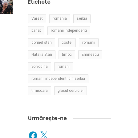
Etichete
Varset
romania
serbia
banat
romanii independenti
dorinel stan
costei
romanii
Natalia Stan
timoc
Eminescu
voivodina
romani
romanii independenti din serbia
timisoara
glasul cerbiciei
Urmărește-ne
Facebook
X