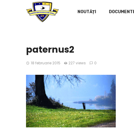
NOUTĂȚI
DOCUMENT
paternus2
18 februarie 2015
227 views
0