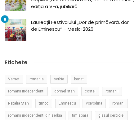
ediția a V-a, jubiliară
Laureații Festivalului „Dor de primăvară, dor
de Eminescu” – Mesici 2026
Etichete
Varset
romania
serbia
banat
romanii independenti
dorinel stan
costei
romanii
Natalia Stan
timoc
Eminescu
voivodina
romani
romanii independenti din serbia
timisoara
glasul cerbiciei