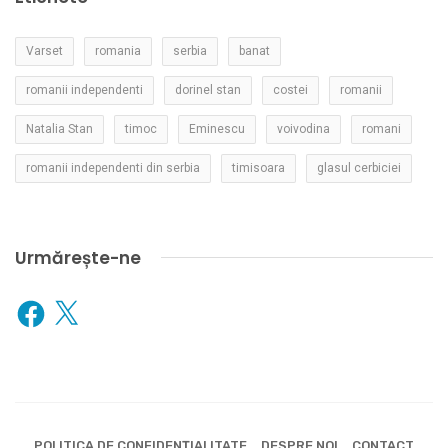
Varset
romania
serbia
banat
romanii independenti
dorinel stan
costei
romanii
Natalia Stan
timoc
Eminescu
voivodina
romani
romanii independenti din serbia
timisoara
glasul cerbiciei
Urmărește-ne
Facebook
X
POLITICA DE CONFIDENȚIALITATE
DESPRE NOI
CONTACT