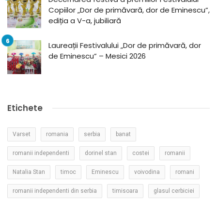
Copiilor „Dor de primăvară, dor de Eminescu”,
ediția a V-a, jubiliară
Laureații Festivalului „Dor de primăvară, dor
de Eminescu” – Mesici 2026
Etichete
Varset
romania
serbia
banat
romanii independenti
dorinel stan
costei
romanii
Natalia Stan
timoc
Eminescu
voivodina
romani
romanii independenti din serbia
timisoara
glasul cerbiciei