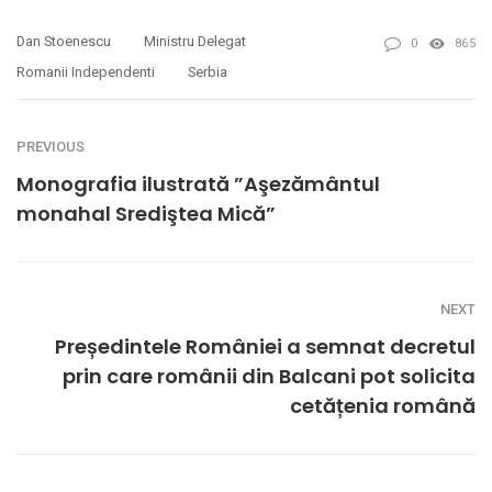
Dan Stoenescu
Ministru Delegat
0
865
Romanii Independenti
Serbia
PREVIOUS
Monografia ilustrată ”Aşezământul
monahal Srediştea Mică”
NEXT
Președintele României a semnat decretul
prin care românii din Balcani pot solicita
cetățenia română