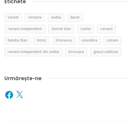
Etichete
Varset
romania
serbia
banat
romanii independenti
dorinel stan
costei
romanii
Natalia Stan
timoc
Eminescu
voivodina
romani
romanii independenti din serbia
timisoara
glasul cerbiciei
Urmărește-ne
Facebook
X