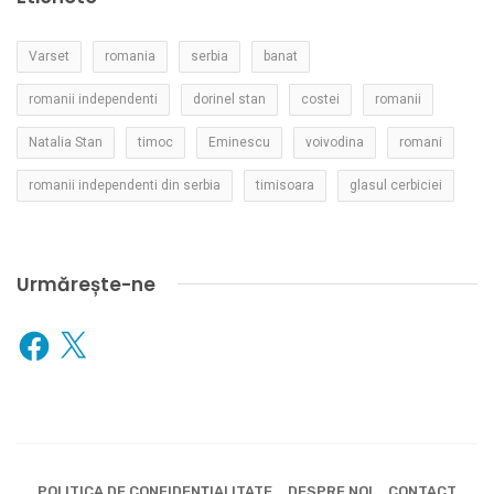
Varset
romania
serbia
banat
romanii independenti
dorinel stan
costei
romanii
Natalia Stan
timoc
Eminescu
voivodina
romani
romanii independenti din serbia
timisoara
glasul cerbiciei
Urmărește-ne
Facebook
X
POLITICA DE CONFIDENȚIALITATE
DESPRE NOI
CONTACT