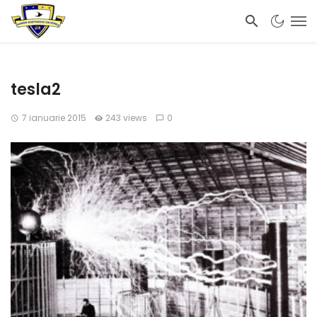
tesla2
7 ianuarie 2015
243 views
0