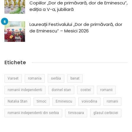
Copiilor „Dor de primăvară, dor de Eminescu”,
ediția a V-a, jubiliară
Laureații Festivalului „Dor de primăvară, dor
de Eminescu” – Mesici 2026
Etichete
Varset
romania
serbia
banat
romanii independenti
dorinel stan
costei
romanii
Natalia Stan
timoc
Eminescu
voivodina
romani
romanii independenti din serbia
timisoara
glasul cerbiciei