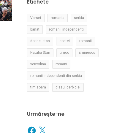
Etichete
Varset
romania
serbia
banat
romanii independenti
dorinel stan
costei
romanii
Natalia Stan
timoc
Eminescu
voivodina
romani
romanii independenti din serbia
timisoara
glasul cerbiciei
Urmărește-ne
Facebook
X