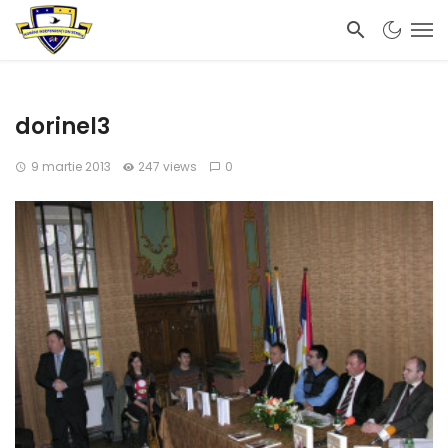
dorinel3
9 martie 2013
247 views
0