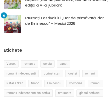
ediția a V-a, jubiliară
Laureații Festivalului „Dor de primăvară, dor
de Eminescu” – Mesici 2026
Etichete
Varset
romania
serbia
banat
romanii independenti
dorinel stan
costei
romanii
Natalia Stan
timoc
Eminescu
voivodina
romani
romanii independenti din serbia
timisoara
glasul cerbiciei