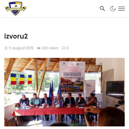
izvoru2
11 august 2015
220 views
0