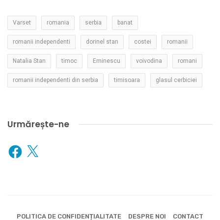
Varset
romania
serbia
banat
romanii independenti
dorinel stan
costei
romanii
Natalia Stan
timoc
Eminescu
voivodina
romani
romanii independenti din serbia
timisoara
glasul cerbiciei
Urmărește-ne
Facebook
X
POLITICA DE CONFIDENȚIALITATE
DESPRE NOI
CONTACT