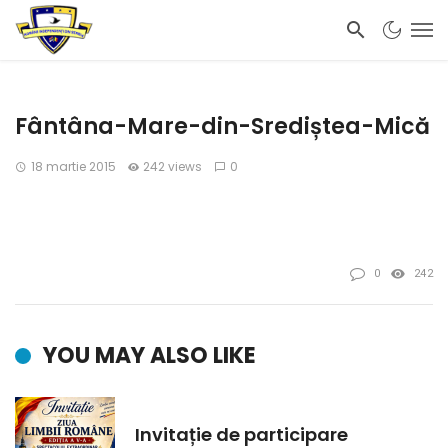
Fântâna-Mare-din-Srediștea-Mică
18 martie 2015
242 views
0
0
242
YOU MAY ALSO LIKE
Invitație de participare