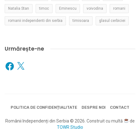
Natalia Stan
timoc
Eminescu
voivodina
romani
romanii independenti din serbia
timisoara
glasul cerbiciei
Urmărește-ne
Facebook
X
POLITICA DE CONFIDENȚIALITATE
DESPRE NOI
CONTACT
Românii Independenți din Serbia © 2026. Construit cu multă
de
TOWR Studio