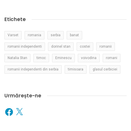
Etichete
Varset
romania
serbia
banat
romanii independenti
dorinel stan
costei
romanii
Natalia Stan
timoc
Eminescu
voivodina
romani
romanii independenti din serbia
timisoara
glasul cerbiciei
Urmărește-ne
Facebook
X