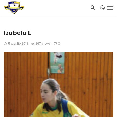
Izabela L
5 aprilie 2013
297 views
0