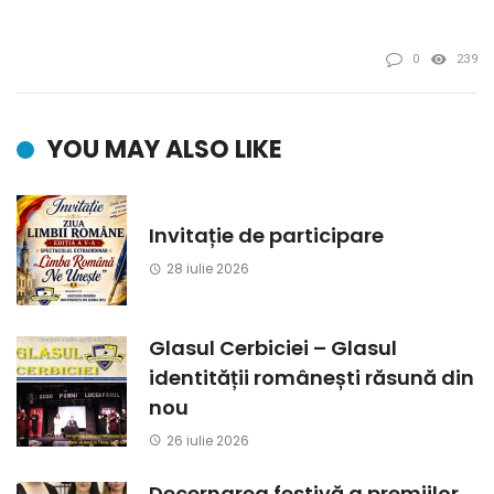
0
239
YOU MAY ALSO LIKE
Invitație de participare
28 iulie 2026
Glasul Cerbiciei – Glasul
identității românești răsună din
nou
26 iulie 2026
Decernarea festivă a premiilor