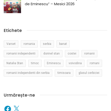
de Eminescu” – Mesici 2026
Etichete
Varset
romania
serbia
banat
romanii independenti
dorinel stan
costei
romanii
Natalia Stan
timoc
Eminescu
voivodina
romani
romanii independenti din serbia
timisoara
glasul cerbiciei
Urmărește-ne
Facebook
X